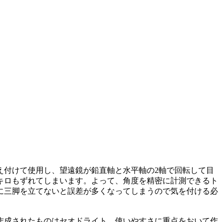
え付けて使用し、望遠鏡が鉛直軸と水平軸の2軸で回転して目
キロもずれてしまいます。よって、角度を精密に計測できるト
に三脚を立てないと誤差が多くなってしまうので気を付ける必
作成されたものはセオドライト、使いやすさに重点をおいて作