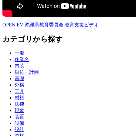
OPEN EV 沖縄県教育委員会 教育支援ビデオ
カテゴリから探す
一般
作業名
内装
単位・計画
基礎
外構
工具
材料
法律
現象
装置
設備
設計
資格