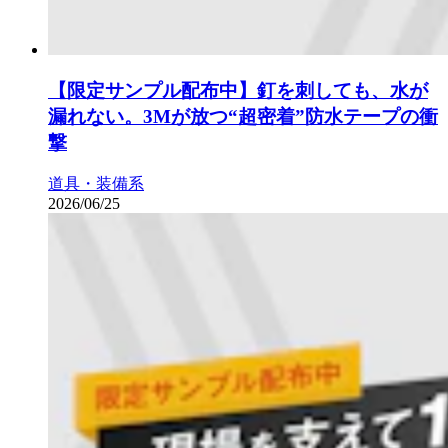
【限定サンプル配布中】釘を刺しても、水が
漏れない。3Mが放つ“超密着”防水テープの衝
撃
道具・装備系
2026/06/25