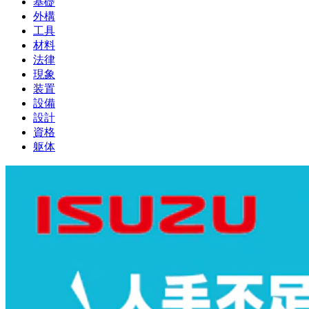
基礎
外構
工具
材料
法律
現象
装置
設備
設計
資格
躯体