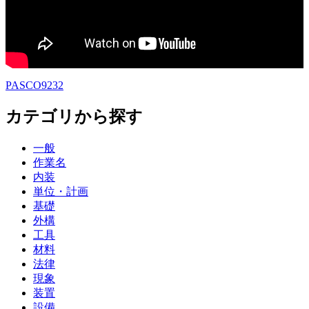
PASCO9232
カテゴリから探す
一般
作業名
内装
単位・計画
基礎
外構
工具
材料
法律
現象
装置
設備