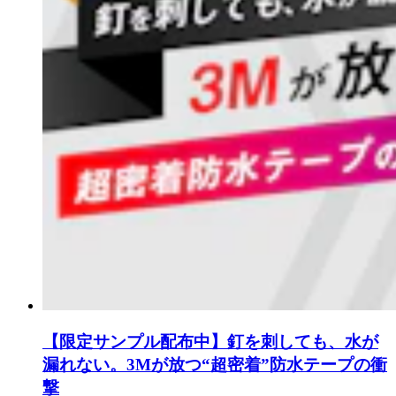
【限定サンプル配布中】釘を刺しても、水が
漏れない。3Mが放つ“超密着”防水テープの衝
撃