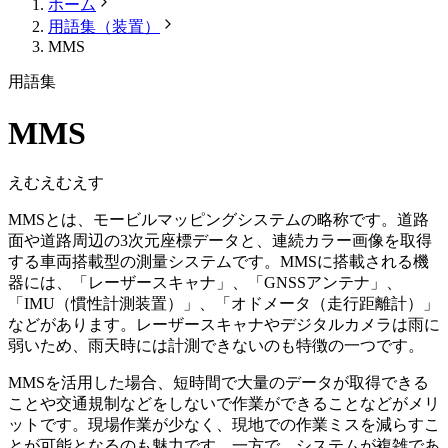
ホーム
用語集（装置）
MMS
用語集
MMS
えむえむえす
MMSとは、モービルマッピングシステムの略称です。道路
面や道路周辺の3次元座標データと、連続カラー画像を取得
する車両搭載型の測量システムです。MMSに搭載される機
器には、「レーザースキャナ」、「GNSSアンテナ」、
「IMU（慣性計測装置）」、「オドメータ（走行距離計）」
などがあります。レーザースキャナやデジタルカメラは雨に
弱いため、雨天時には計測できないのも特徴の一つです。
MMSを活用した場合、短時間で大量のデータが取得できる
ことや交通規制などをしないで作業ができることなどがメリ
ットです。現場作業が少なく、現地での作業ミスを減らすこ
とが可能となるのも魅力です。一方で、システムが複雑であ