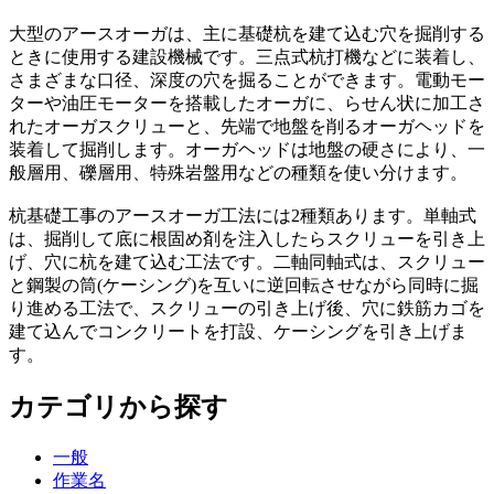
大型のアースオーガは、主に基礎杭を建て込む穴を掘削する
ときに使用する建設機械です。三点式杭打機などに装着し、
さまざまな口径、深度の穴を掘ることができます。電動モー
ターや油圧モーターを搭載したオーガに、らせん状に加工さ
れたオーガスクリューと、先端で地盤を削るオーガヘッドを
装着して掘削します。オーガヘッドは地盤の硬さにより、一
般層用、礫層用、特殊岩盤用などの種類を使い分けます。
杭基礎工事のアースオーガ工法には2種類あります。単軸式
は、掘削して底に根固め剤を注入したらスクリューを引き上
げ、穴に杭を建て込む工法です。二軸同軸式は、スクリュー
と鋼製の筒(ケーシング)を互いに逆回転させながら同時に掘
り進める工法で、スクリューの引き上げ後、穴に鉄筋カゴを
建て込んでコンクリートを打設、ケーシングを引き上げま
す。
カテゴリから探す
一般
作業名