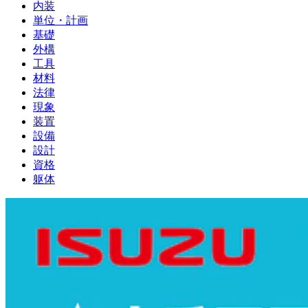
内装
単位・計画
基礎
外構
工具
材料
法律
現象
装置
設備
設計
資格
躯体