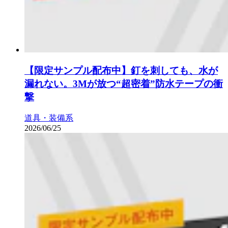
【限定サンプル配布中】釘を刺しても、水が
漏れない。3Mが放つ“超密着”防水テープの衝
撃
道具・装備系
2026/06/25