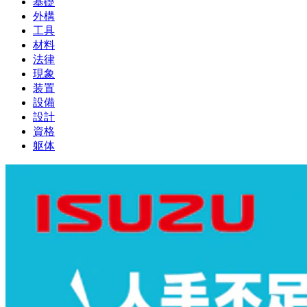
基礎
外構
工具
材料
法律
現象
装置
設備
設計
資格
躯体