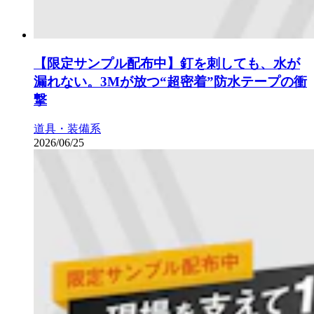
【限定サンプル配布中】釘を刺しても、水が
漏れない。3Mが放つ“超密着”防水テープの衝
撃
道具・装備系
2026/06/25