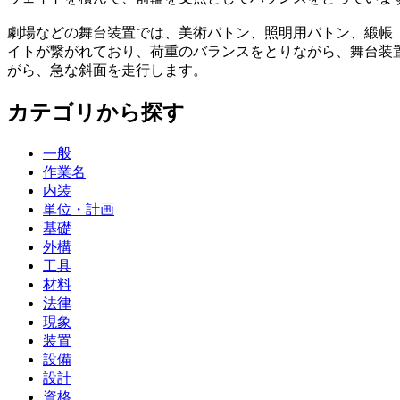
劇場などの舞台装置では、美術バトン、照明用バトン、緞帳
イトが繋がれており、荷重のバランスをとりながら、舞台装
がら、急な斜面を走行します。
カテゴリから探す
一般
作業名
内装
単位・計画
基礎
外構
工具
材料
法律
現象
装置
設備
設計
資格