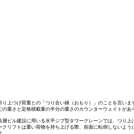
吊り上つげ荷重との「つり合い錘（おもり）」のことを言いま
ごの重さと定格積載量の半分の重さのカウンターウェイトがあ
高層ビル建設に用いる水平ジブ型タワークレーンでは、つり上
ークリフトは重い荷物を持ち上げる際、前面に転倒しないよう
す。