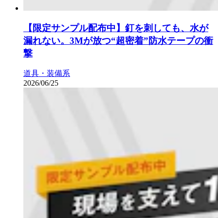
【限定サンプル配布中】釘を刺しても、水が
漏れない。3Mが放つ“超密着”防水テープの衝
撃
道具・装備系
2026/06/25