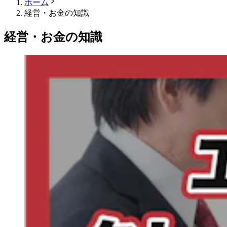
ホーム
経営・お金の知識
経営・お金の知識