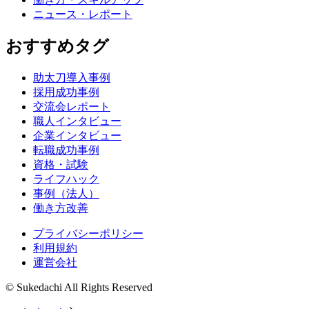
ニュース・レポート
おすすめタグ
助太刀導入事例
採用成功事例
交流会レポート
職人インタビュー
企業インタビュー
転職成功事例
資格・試験
ライフハック
事例（法人）
働き方改善
プライバシーポリシー
利用規約
運営会社
© Sukedachi All Rights Reserved