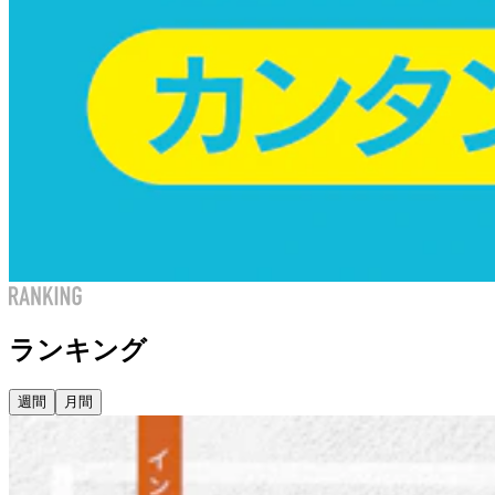
ランキング
週間
月間