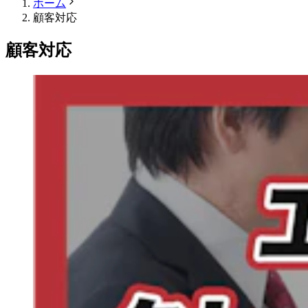
ホーム
顧客対応
顧客対応