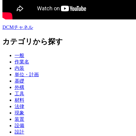
DCMチャネル
カテゴリから探す
一般
作業名
内装
単位・計画
基礎
外構
工具
材料
法律
現象
装置
設備
設計