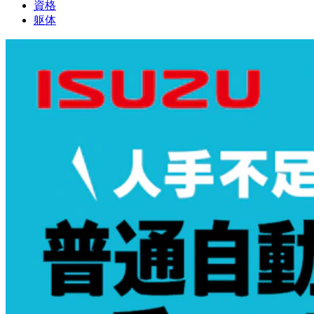
資格
躯体