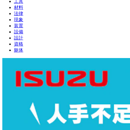
工具
材料
法律
現象
装置
設備
設計
資格
躯体