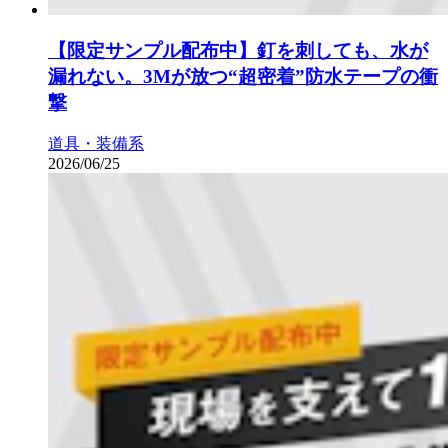
【限定サンプル配布中】釘を刺しても、水が
漏れない。3Mが放つ“超密着”防水テープの衝
撃
道具・装備系
2026/06/25