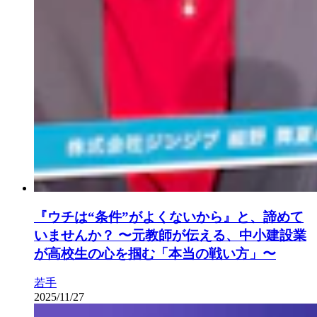
『ウチは“条件”がよくないから』と、諦めて
いませんか？ 〜元教師が伝える、中小建設業
が高校生の心を掴む「本当の戦い方」〜
若手
2025/11/27