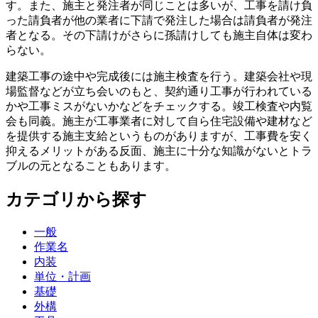
す。また、施主と発注者が同じことは多いが、工事を請け負
った請負者が他の業者に下請で発注した場合は請負者が発注
者となる。その下請けがさらに孫請けしても施主自体は変わ
らない。
建築工事の途中や完成後には施主検査を行う。建築会社や現
場監督などが立ち会いのもと、契約通り工事が行われている
かや工事ミスがないかなどをチェックする。竣工検査や内覧
会も同義。施主が工事業者に対して自ら住宅設備や建材など
を提供する施主支給というものがありますが、工事費を安く
抑えるメリットがある反面、施主に十分な知識がないとトラ
ブルの元となることもあります。
カテゴリから探す
一般
作業名
内装
単位・計画
基礎
外構