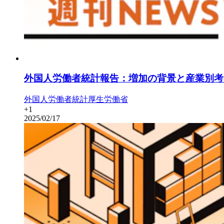
外国人労働者統計報告：増加の背景と産業別考
外国人労働者
統計
厚生労働省
+
1
2025/02/17