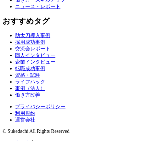
ニュース・レポート
おすすめタグ
助太刀導入事例
採用成功事例
交流会レポート
職人インタビュー
企業インタビュー
転職成功事例
資格・試験
ライフハック
事例（法人）
働き方改善
プライバシーポリシー
利用規約
運営会社
© Sukedachi All Rights Reserved