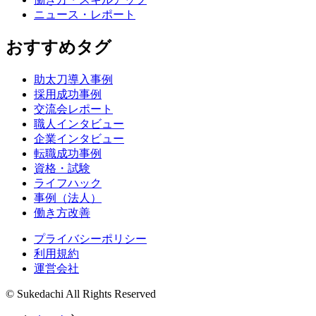
ニュース・レポート
おすすめタグ
助太刀導入事例
採用成功事例
交流会レポート
職人インタビュー
企業インタビュー
転職成功事例
資格・試験
ライフハック
事例（法人）
働き方改善
プライバシーポリシー
利用規約
運営会社
© Sukedachi All Rights Reserved