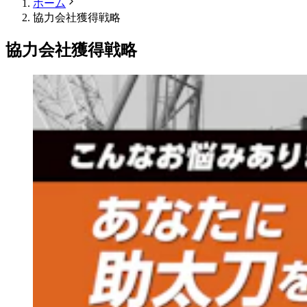
ホーム
協力会社獲得戦略
協力会社獲得戦略