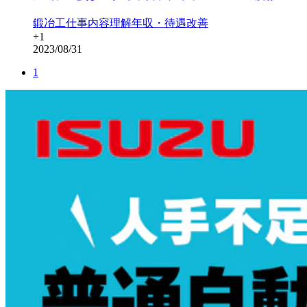
鍛冶工
仕事内容理解
年収・待遇改善
+
1
2023/08/31
1