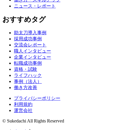
ニュース・レポート
おすすめタグ
助太刀導入事例
採用成功事例
交流会レポート
職人インタビュー
企業インタビュー
転職成功事例
資格・試験
ライフハック
事例（法人）
働き方改善
プライバシーポリシー
利用規約
運営会社
© Sukedachi All Rights Reserved