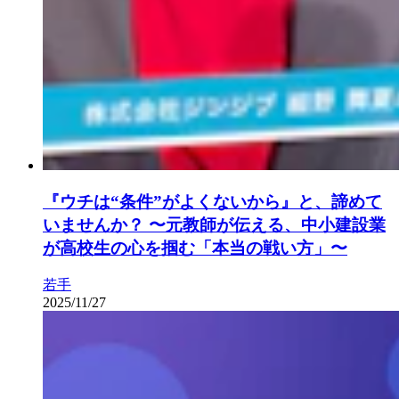
『ウチは“条件”がよくないから』と、諦めて
いませんか？ 〜元教師が伝える、中小建設業
が高校生の心を掴む「本当の戦い方」〜
若手
2025/11/27